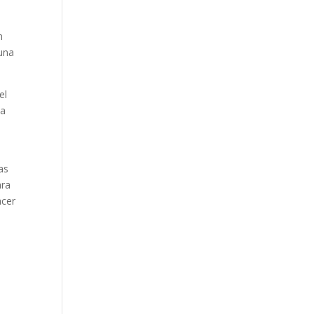
n
 una
el
na
as
ara
acer