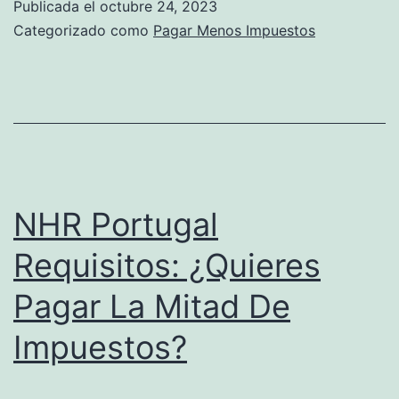
Publicada el
octubre 24, 2023
t
o
Categorizado como
Pagar Menos Impuestos
i
P
v
a
a
g
p
a
a
r
r
M
NHR Portugal
a
e
E
Requisitos: ¿Quieres
n
n
Pagar La Mitad De
o
t
s
Impuestos?
e
I
n
m