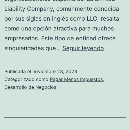
Liability Company, comúnmente conocida
por sus siglas en inglés como LLC, resalta
como una opción atractiva para muchos
empresarios. Este tipo de entidad ofrece
Q
singularidades que…
Seguir leyendo
u
é
Publicada el
noviembre 23, 2023
e
Categorizado como
Pagar Menos Impuestos
,
s
Desarrollo de Negocios
u
n
a
L