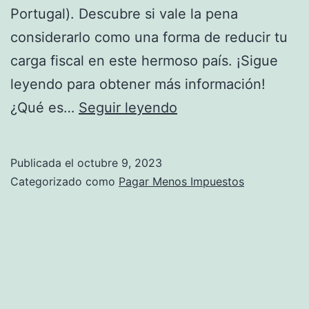
e
Portugal). Descubre si vale la pena
s
n
considerarlo como una forma de reducir tu
d
t
carga fiscal en este hermoso país. ¡Sigue
e
e
leyendo para obtener más información!
R
E
N
¿Qué es…
Seguir leyendo
e
n
H
s
E
R
p
Publicada el
octubre 9, 2023
s
P
Categorizado como
Pagar Menos Impuestos
o
p
o
n
a
r
s
ñ
t
a
a
u
b
g
i