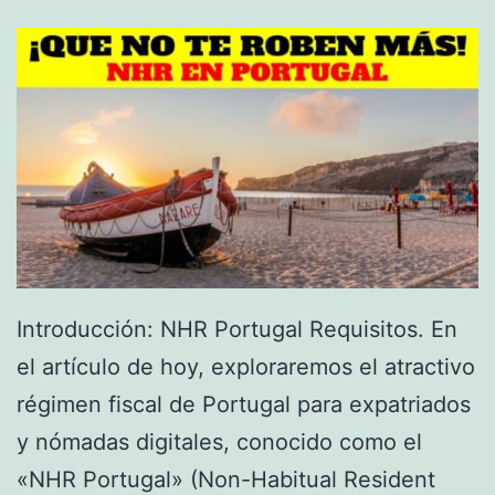
d
p
e
u
r
e
l
s
a
t
s
o
C
s
o
L
m
e
Introducción: NHR Portugal Requisitos. En
p
g
el artículo de hoy, exploraremos el atractivo
a
a
régimen fiscal de Portugal para expatriados
ñ
l
y nómadas digitales, conocido como el
í
m
«NHR Portugal» (Non-Habitual Resident
a