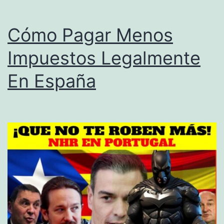
L
C
Cómo Pagar Menos
y
Impuestos Legalmente
C
En España
ó
m
o
F
u
n
c
i
o