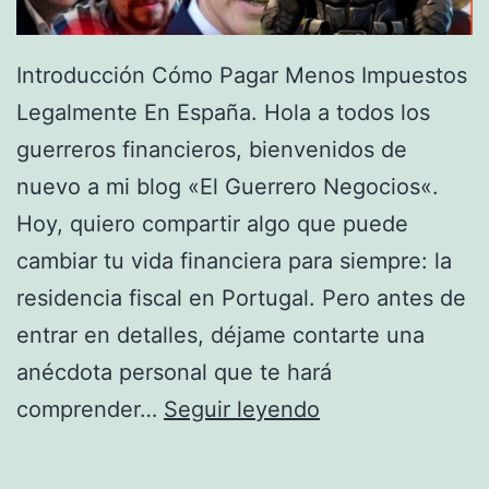
n
a
Introducción Cómo Pagar Menos Impuestos
:
Legalmente En España. Hola a todos los
G
guerreros financieros, bienvenidos de
u
nuevo a mi blog «El Guerrero Negocios«.
í
Hoy, quiero compartir algo que puede
a
cambiar tu vida financiera para siempre: la
D
residencia fiscal en Portugal. Pero antes de
e
entrar en detalles, déjame contarte una
f
anécdota personal que te hará
i
C
comprender…
Seguir leyendo
n
ó
i
m