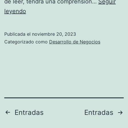
de leer, tendrá una comprensión…
Seguir
t
Q
leyendo
i
u
v
é
Publicada el
noviembre 20, 2023
a
e
Categorizado como
Desarrollo de Negocios
p
s
a
u
r
n
a
a
E
L
n
L
t
C
Paginación
Entradas
Entradas
e
:
de
n
G