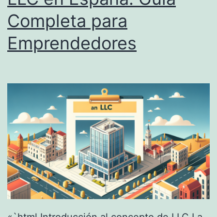
Completa para
P
a
Emprendedores
r
a
Q
u
é
S
i
r
v
e
: