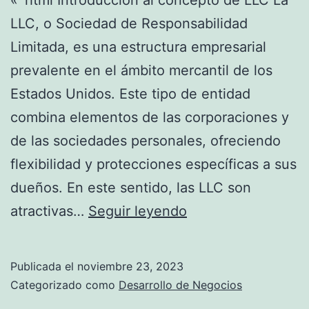
«`html Introducción al concepto de LLC La
G
LLC, o Sociedad de Responsabilidad
u
Limitada, es una estructura empresarial
í
prevalente en el ámbito mercantil de los
a
Estados Unidos. Este tipo de entidad
D
combina elementos de las corporaciones y
e
de las sociedades personales, ofreciendo
f
flexibilidad y protecciones específicas a sus
i
dueños. En este sentido, las LLC son
n
D
atractivas…
Seguir leyendo
i
e
t
s
Publicada el
noviembre 23, 2023
i
c
Categorizado como
Desarrollo de Negocios
v
u