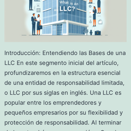
n
a
:
G
u
Introducción: Entendiendo las Bases de una
í
LLC En este segmento inicial del artículo,
a
profundizaremos en la estructura esencial
D
de una entidad de responsabilidad limitada,
e
o LLC por sus siglas en inglés. Una LLC es
f
popular entre los emprendedores y
i
pequeños empresarios por su flexibilidad y
n
protección de responsabilidad. Al terminar
i