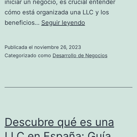
iniciar un negocio, es crucial entender
cómo está organizada una LLC y los
Q
beneficios…
Seguir leyendo
u
é
Publicada el
noviembre 26, 2023
e
Categorizado como
Desarrollo de Negocios
s
u
n
a
L
L
Descubre qué es una
C
LLC en España: Guía
y