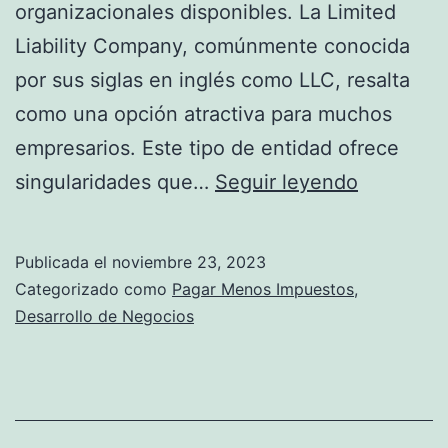
organizacionales disponibles. La Limited
a
Liability Company, comúnmente conocida
C
por sus siglas en inglés como LLC, resalta
o
como una opción atractiva para muchos
m
empresarios. Este tipo de entidad ofrece
p
Q
singularidades que…
Seguir leyendo
l
u
e
é
t
Publicada el
noviembre 23, 2023
e
a
Categorizado como
Pagar Menos Impuestos
,
s
Desarrollo de Negocios
p
u
a
n
r
a
a