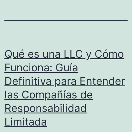
a
b
p
r
a
e
r
q
a
u
Qué es una LLC y Cómo
E
é
Funciona: Guía
m
e
p
Definitiva para Entender
s
r
u
las Compañías de
e
n
Responsabilidad
n
a
d
L
Limitada
e
L