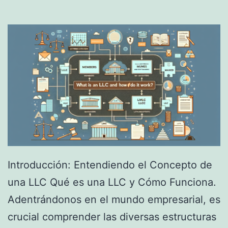
d
C
o
e
r
n
e
E
s
s
p
a
ñ
a
Introducción: Entendiendo el Concepto de
:
una LLC Qué es una LLC y Cómo Funciona.
G
Adentrándonos en el mundo empresarial, es
u
crucial comprender las diversas estructuras
í