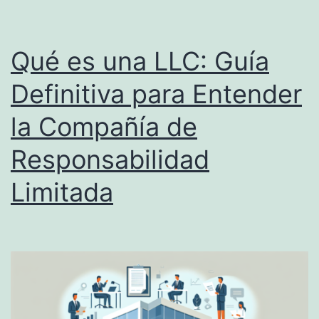
L
E
L
m
C
Qué es una LLC: Guía
p
y
r
Definitiva para Entender
C
e
la Compañía de
ó
n
m
d
Responsabilidad
o
e
Limitada
F
d
u
o
n
r
c
e
i
s
o