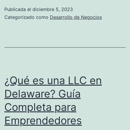
d
é
Publicada el
diciembre 5, 2023
e
e
Categorizado como
Desarrollo de Negocios
v
s
í
u
d
n
e
a
o
L
L
¿Qué es una LLC en
I
C
A
Delaware? Guía
e
p
Completa para
n
a
T
Emprendedores
r
e
a