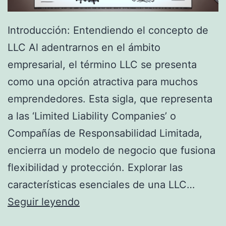
a
:
Introducción: Entendiendo el concepto de
G
LLC Al adentrarnos en el ámbito
e
empresarial, el término LLC se presenta
n
como una opción atractiva para muchos
e
emprendedores. Esta sigla, que representa
r
a las ‘Limited Liability Companies’ o
a
Compañías de Responsabilidad Limitada,
d
encierra un modelo de negocio que fusiona
o
flexibilidad y protección. Explorar las
r
características esenciales de una LLC…
e
Q
Seguir leyendo
s
u