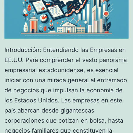
?
G
u
í
a
Introducción: Entendiendo las Empresas en
C
EE.UU. Para comprender el vasto panorama
o
empresarial estadounidense, es esencial
m
iniciar con una mirada general al entramado
p
de negocios que impulsan la economía de
l
los Estados Unidos. Las empresas en este
e
país abarcan desde gigantescas
t
corporaciones que cotizan en bolsa, hasta
a
negocios familiares que constituyen la
p