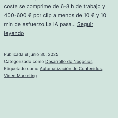
coste se comprime de 6-8 h de trabajo y
400-600 € por clip a menos de 10 € y 10
min de esfuerzo.La IA pasa…
Seguir
P
leyendo
i
c
Publicada el
junio 30, 2025
t
Categorizado como
Desarrollo de Negocios
o
Etiquetado como
Automatización de Contenidos
,
Video Marketing
r
y
,
I
n