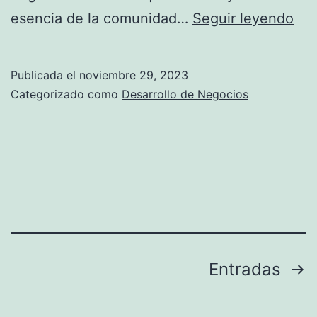
Q
esencia de la comunidad…
Seguir leyendo
a
u
r
é
a
Publicada el
noviembre 29, 2023
e
E
Categorizado como
Desarrollo de Negocios
s
m
u
p
n
r
a
e
L
n
L
d
C
e
Paginación
Entradas
e
d
de
n
o