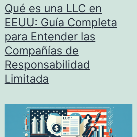
d
L
Qué es una LLC en
e
L
EEUU: Guía Completa
d
C
o
para Entender las
e
r
n
Compañías de
e
D
Responsabilidad
s
e
l
Limitada
a
w
a
r
e