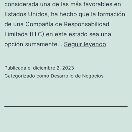
e
considerada una de las más favorables en
a
t
Estados Unidos, ha hecho que la formación
R
a
de una Compañía de Responsabilidad
O
p
Limitada (LLC) en este estado sea una
I
a
¿
opción sumamente…
Seguir leyendo
r
Q
a
u
Publicada el
diciembre 2, 2023
E
é
Categorizado como
Desarrollo de Negocios
m
e
p
s
r
u
e
n
n
a