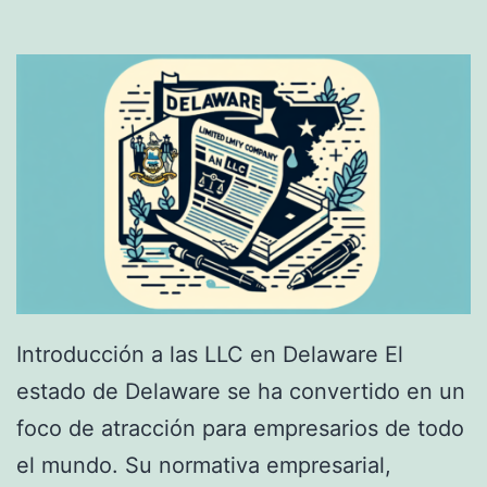
x
a
n
s
e
:
g
G
o
u
c
í
i
a
o
C
s
o
Introducción a las LLC en Delaware El
─
m
estado de Delaware se ha convertido en un
g
p
foco de atracción para empresarios de todo
u
l
el mundo. Su normativa empresarial,
í