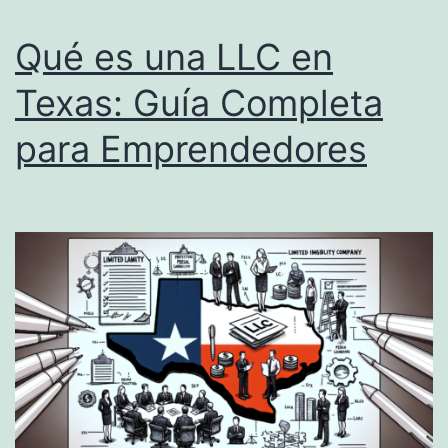
V
Qué es una LLC en
i
d
Texas: Guía Completa
e
para Emprendedores
o
y
c
o
m
p
a
ñ
í