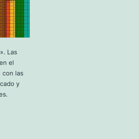
». Las
en el
 con las
rcado y
es.