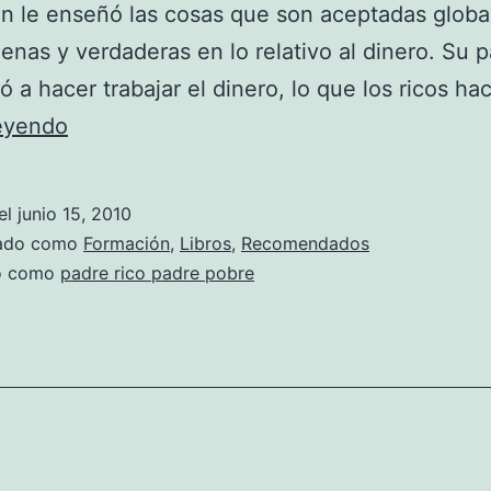
n le enseñó las cosas que son aceptadas glob
nas y verdaderas en lo relativo al dinero. Su p
ó a hacer trabajar el dinero, lo que los ricos h
P
leyendo
a
d
el
junio 15, 2010
r
zado como
Formación
,
Libros
,
Recomendados
e
do como
padre rico padre pobre
r
i
c
o
p