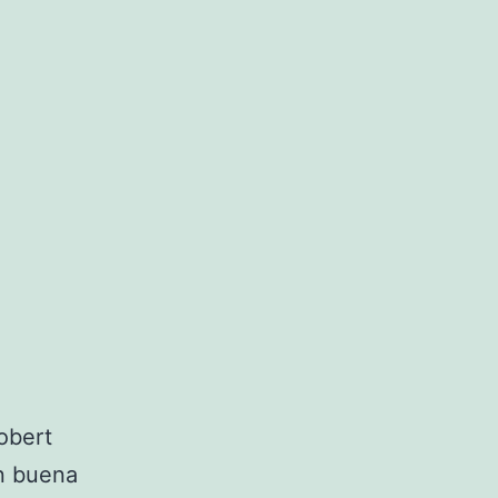
obert
on buena