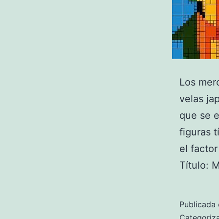
Los mer
velas ja
que se e
figuras 
el facto
Título: 
Publicada 
Categori