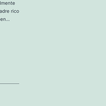
almente
adre rico
acen…