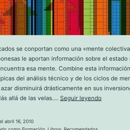
cados se conportan como una «mente colectiva
ponesas le aportan información sobre el estado 
ncuentra esa mente. Combine esta información
típicas del análisis técnico y de los ciclos de me
r azar disminuirá drásticamente en sus inversion
M
Más allá de las velas.…
Seguir leyendo
á
s
el
abril 16, 2010
a
zado como
Formación
,
Libros
,
Recomendados