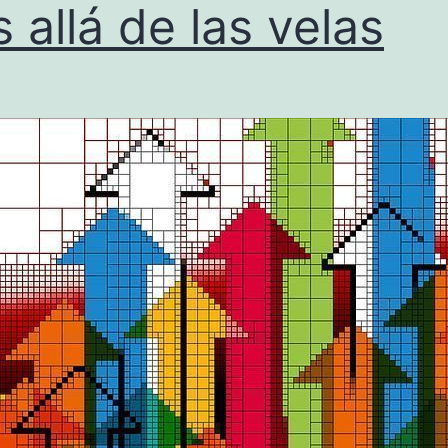
a
 allá de las velas
d
r
e
p
o
b
r
e