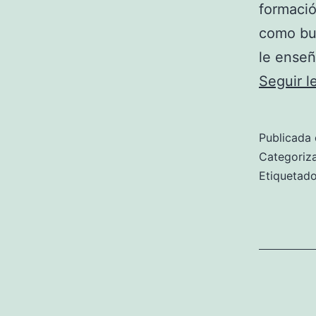
formació
como bue
le enseñ
Seguir 
Publicada 
Categori
Etiqueta