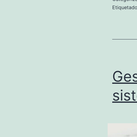
Etiqueta
Ges
sis