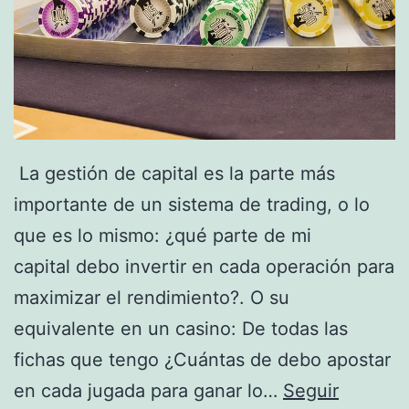
e
m
á
s
,
La gestión de capital es la parte más
l
importante de un sistema de trading, o lo
i
que es lo mismo: ¿qué parte de mi
b
capital debo invertir en cada operación para
é
maximizar el rendimiento?. O su
r
equivalente en un casino: De todas las
a
fichas que tengo ¿Cuántas de debo apostar
t
en cada jugada para ganar lo…
Seguir
e