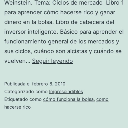
Weinstein. Tema: Ciclos de mercado Libro 1
para aprender cómo hacerse rico y ganar
dinero en la bolsa. Libro de cabecera del
inversor inteligente. Básico para aprender el
funcionamiento general de los mercados y
sus ciclos, cuándo son alcistas y cuándo se
S
vuelven…
Seguir leyendo
e
c
Publicada el
febrero 8, 2010
r
Categorizado como
Imprescindibles
e
Etiquetado como
cómo funciona la bolsa
,
como
hacerse rico
t
o