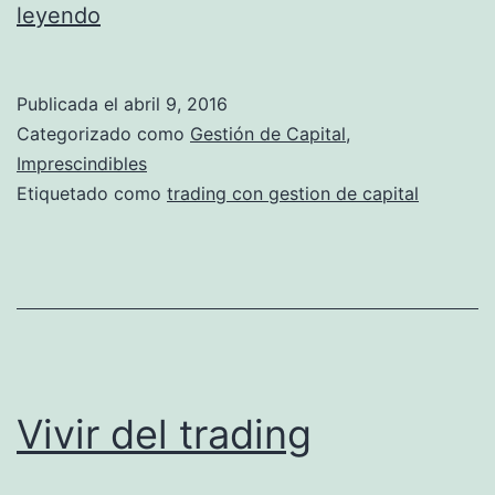
T
leyendo
d
r
e
a
l
Publicada el
abril 9, 2016
d
Categorizado como
Gestión de Capital
,
e
i
Imprescindibles
s
Etiquetado como
trading con gestion de capital
n
t
g
a
c
d
o
o
n
g
Vivir del trading
e
s