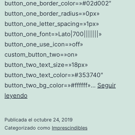
button_one_border_color=»#02d002″
button_one_border_radius=»0px»
button_one_letter_spacing=»1px»
button_one_font=»Lato|700|||||||»
button_one_use_icon=»off»
custom_button_two=»on»
button_two_text_size=»18px»
button_two_text_color=»#353740″
button_two_bg_color=»#ffffff»…
Seguir
N
leyendo
o
p
Publicada el
octubre 24, 2019
a
Categorizado como
Imprescindibles