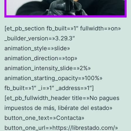
[et_pb_section fb_built=»1″ fullwidth=»on»
_builder_version=»3.29.3″
animation_style=»slide»
animation_direction=»top»
animation_intensity_slide=»2%»
animation_starting_opacity=»100%»
fb_built=»1″ _i=»1″ _address=»1″]
[et_pb_fullwidth_header title=»No pagues
impuestos de más, libérate del estado»
button_one_text=»Contacta»
button_one_url=»https://librestado.com/»