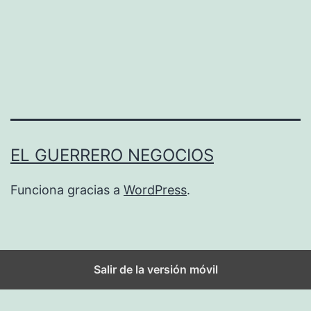
s
p
a
r
a
g
a
EL GUERRERO NEGOCIOS
n
a
Funciona gracias a
WordPress
.
r
d
i
Salir de la versión móvil
n
e