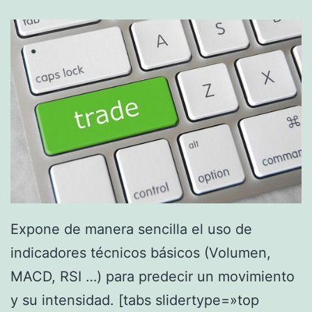
t
i
ó
n
d
e
c
a
p
i
Expone de manera sencilla el uso de
t
indicadores técnicos básicos (Volumen,
a
MACD, RSI …) para predecir un movimiento
l
y su intensidad. [tabs slidertype=»top