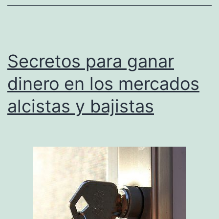
l
t
r
a
Secretos para ganar
d
dinero en los mercados
i
alcistas y bajistas
n
g