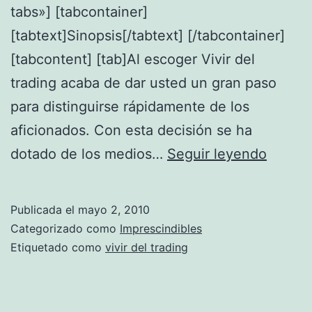
tabs»] [tabcontainer]
[tabtext]Sinopsis[/tabtext] [/tabcontainer]
[tabcontent] [tab]Al escoger Vivir del
trading acaba de dar usted un gran paso
para distinguirse rápidamente de los
aficionados. Con esta decisión se ha
V
dotado de los medios…
Seguir leyendo
i
v
Publicada el
mayo 2, 2010
i
Categorizado como
Imprescindibles
r
Etiquetado como
vivir del trading
d
e