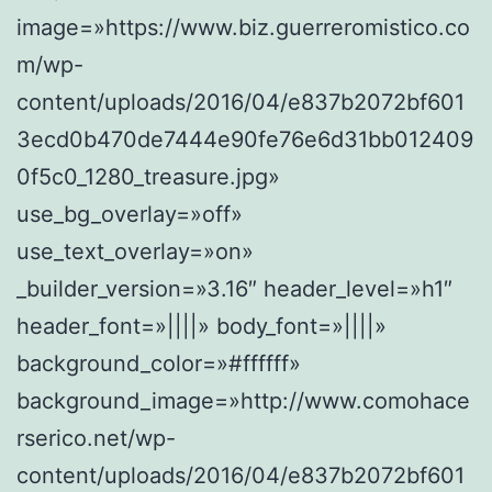
image=»https://www.biz.guerreromistico.co
m/wp-
content/uploads/2016/04/e837b2072bf601
3ecd0b470de7444e90fe76e6d31bb012409
0f5c0_1280_treasure.jpg»
use_bg_overlay=»off»
use_text_overlay=»on»
_builder_version=»3.16″ header_level=»h1″
header_font=»||||» body_font=»||||»
background_color=»#ffffff»
background_image=»http://www.comohace
rserico.net/wp-
content/uploads/2016/04/e837b2072bf601