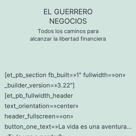
Saltar
EL GUERRERO
al
NEGOCIOS
contenido
Todos los caminos para
alcanzar la libertad financiera
[et_pb_section fb_built=»1″ fullwidth=»on»
_builder_version=»3.22″]
[et_pb_fullwidth_header
text_orientation=»center»
header_fullscreen=»on»
button_one_text=»La vida es una aventura…