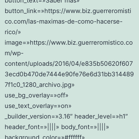
button_text=»Saber más»
button_link=»https://www.biz.guerreromisti
co.com/las-maximas-de-como-hacerse-
rico/»
image=»https://www.biz.guerreromistico.co
m/wp-
content/uploads/2016/04/e835b50620f607
3ecd0b470de7444e90fe76e6d31bb314489
7f1c0_1280_archivo.jpg»
use_bg_overlay=»off»
use_text_overlay=»on»
_builder_version=»3.16″ header_level=»h1″
header_font=»||||» body_font=»||||»
background_color=»#ffffff»