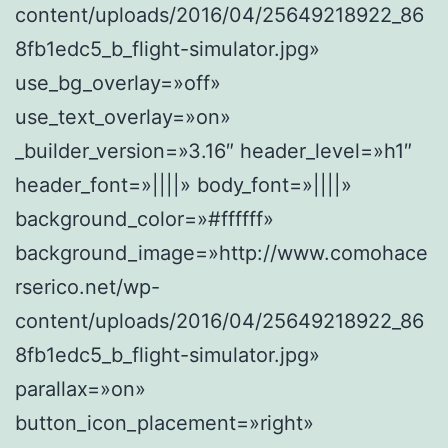
content/uploads/2016/04/25649218922_86
8fb1edc5_b_flight-simulator.jpg»
use_bg_overlay=»off»
use_text_overlay=»on»
_builder_version=»3.16″ header_level=»h1″
header_font=»||||» body_font=»||||»
background_color=»#ffffff»
background_image=»http://www.comohace
rserico.net/wp-
content/uploads/2016/04/25649218922_86
8fb1edc5_b_flight-simulator.jpg»
parallax=»on»
button_icon_placement=»right»